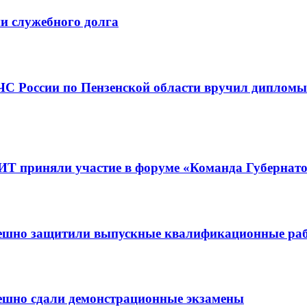
и служебного долга
МЧС России по Пензенской области вручил дипло
Т приняли участие в форуме «Команда Губернат
пешно защитили выпускные квалификационные ра
ешно сдали демонстрационные экзамены