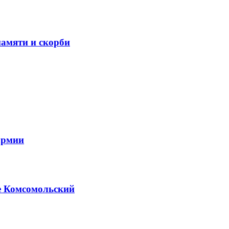
амяти и скорби
армии
е Комсомольский