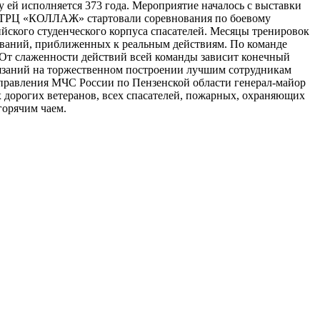
 ей исполняется 373 года. Мероприятие началось с выставки
ди ТРЦ «КОЛЛАЖ» стартовали соревнования по боевому
йского студенческого корпуса спасателей. Месяцы тренировок
нований, приближенных к реальным действиям. По команде
 От слаженности действий всей команды зависит конечный
тязаний на торжественном построении лучшим сотрудникам
правления МЧС России по Пензенской области генерал-майор
дорогих ветеранов, всех спасателей, пожарных, охраняющих
горячим чаем.