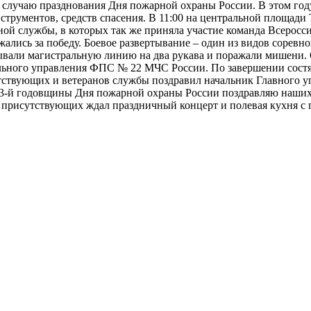
 случаю празднования Дня пожарной охраны России. В этом году
нструментов, средств спасения. В 11:00 на центральной площа
й службы, в которых так же приняла участие команда Всеросси
жались за победу. Боевое развертывание – один из видов сорев
дывали магистральную линию на два рукава и поражали мишени.
иального управления ФПС № 22 МЧС России. По завершении сос
ствующих и ветеранов службы поздравил начальник Главного у
3-й годовщины Дня пожарной охраны России поздравляю наших 
 присутствующих ждал праздничный концерт и полевая кухня с 