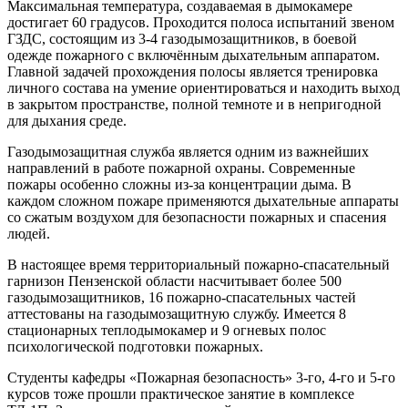
Максимальная температура, создаваемая в дымокамере
достигает 60 градусов. Проходится полоса испытаний звеном
ГЗДС, состоящим из 3-4 газодымозащитников, в боевой
одежде пожарного с включённым дыхательным аппаратом.
Главной задачей прохождения полосы является тренировка
личного состава на умение ориентироваться и находить выход
в закрытом пространстве, полной темноте и в непригодной
для дыхания среде.
Газодымозащитная служба является одним из важнейших
направлений в работе пожарной охраны. Современные
пожары особенно сложны из-за концентрации дыма. В
каждом сложном пожаре применяются дыхательные аппараты
со сжатым воздухом для безопасности пожарных и спасения
людей.
В настоящее время территориальный пожарно-спасательный
гарнизон Пензенской области насчитывает более 500
газодымозащитников, 16 пожарно-спасательных частей
аттестованы на газодымозащитную службу. Имеется 8
стационарных теплодымокамер и 9 огневых полос
психологической подготовки пожарных.
Студенты кафедры «Пожарная безопасность» 3-го, 4-го и 5-го
курсов тоже прошли практическое занятие в комплексе